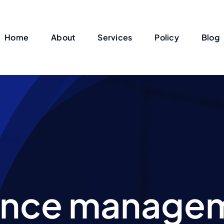
Home
About
Services
Policy
Blog
ance manage