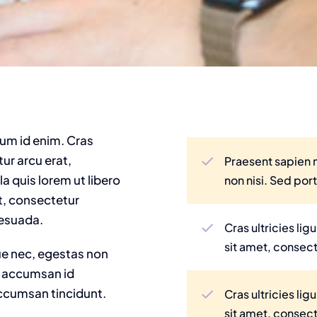
ntum id enim. Cras
ur arcu erat,
Praesent sapien 
a quis lorem ut libero
non nisi. Sed port
t, consectetur
lesuada.
Cras ultricies l
sit amet, consect
ue nec, egestas non
t, accumsan id
 accumsan tincidunt.
Cras ultricies l
sit amet, consect