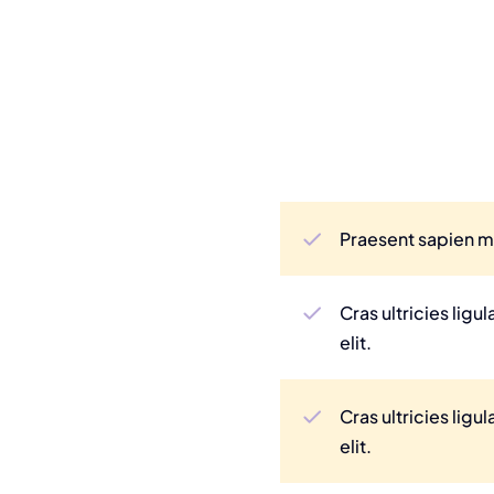
Praesent sapien ma
Cras ultricies lig
elit.
Cras ultricies lig
elit.