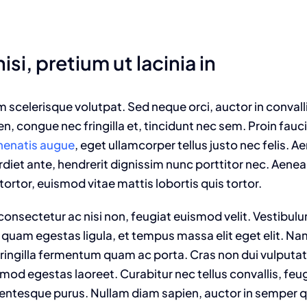
isi, pretium ut lacinia in
am scelerisque volutpat. Sed neque orci, auctor in convall
n, congue nec fringilla et, tincidunt nec sem. Proin fauc
enenatis augue
, eget ullamcorper tellus justo nec felis. Ae
t ante, hendrerit dignissim nunc porttitor nec. Aenean 
tortor, euismod vitae mattis lobortis quis tortor.
onsectetur ac nisi non, feugiat euismod velit. Vestibulu
 quam egestas ligula, et tempus massa elit eget elit. N
fringilla fermentum quam ac porta. Cras non dui vulputat
od egestas laoreet. Curabitur nec tellus convallis, feugia
llentesque purus. Nullam diam sapien, auctor in semper qu