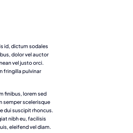
is id, dictum sodales
ibus, dolor vel auctor
nean vel justo orci.
fringilla pulvinar
m finibus, lorem sed
am semper scelerisque
e dui suscipit rhoncus.
t nibh eu, facilisis
is, eleifend vel diam.