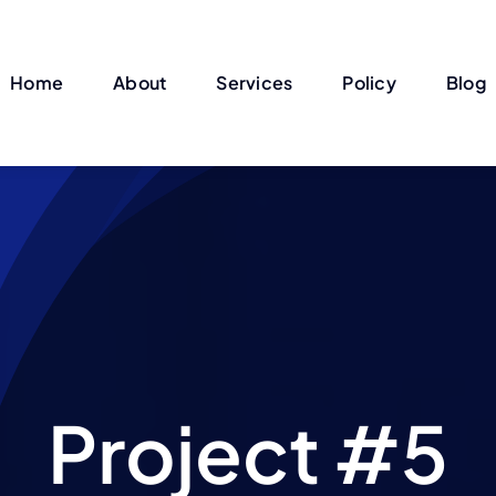
Home
About
Services
Policy
Blog
Project #5