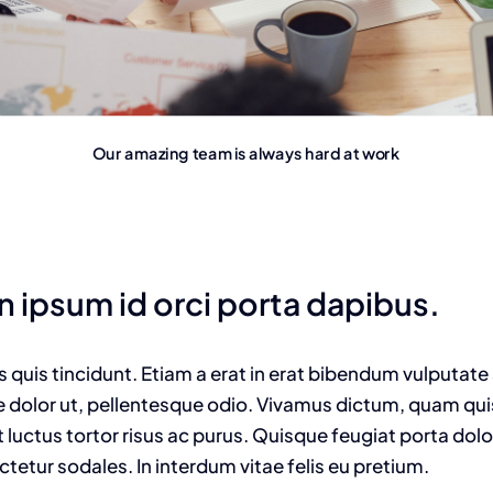
Our amazing team is always hard at work
n ipsum id orci porta dapibus.
us quis tincidunt. Etiam a erat in erat bibendum vulputate
e dolor ut, pellentesque odio. Vivamus dictum, quam quis 
 luctus tortor risus ac purus. Quisque feugiat porta dol
tur sodales. In interdum vitae felis eu pretium.