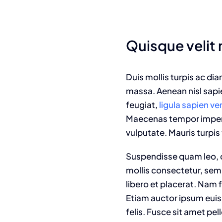
Quisque velit n
Duis mollis turpis ac di
massa. Aenean nisl sapie
feugiat,
ligula sapien v
Maecenas tempor imperdie
vulputate. Mauris turpis 
Suspendisse quam leo, c
mollis consectetur, sem
libero et placerat. Nam 
Etiam auctor ipsum euism
felis. Fusce sit amet pe