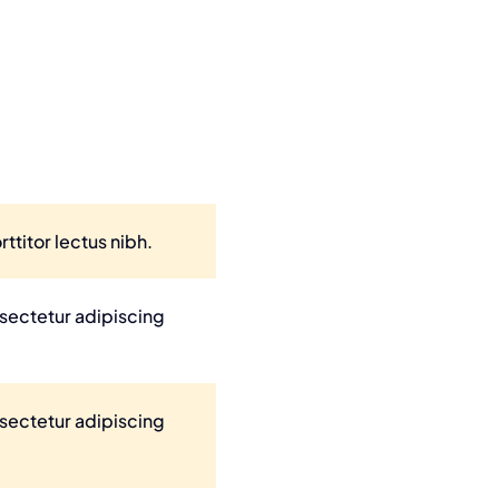
ttitor lectus nibh.
nsectetur adipiscing
nsectetur adipiscing