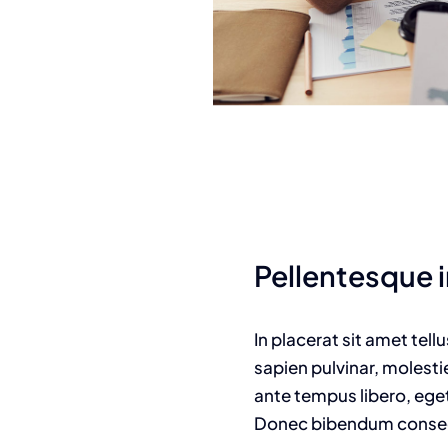
Pellentesque i
In placerat sit amet tell
sapien pulvinar, molesti
ante tempus libero, eget
Donec bibendum consecte